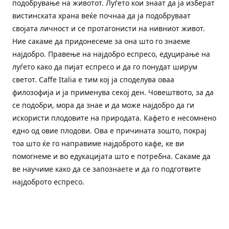
подобрување на животот. Луѓето кои знаат да ја изберат
вистинската храна веќе почнаа да ја подобруваат
својата личност и се протагонисти на нивниот живот.
Ние сакаме да придонесеме за она што го знаеме
најдобро. Правење на најдобро еспресо, едуцирање на
луѓето како да пијат еспресо и да го понудат ширум
светот. Caffe Italia е тим кој ја споделува оваа
филозофија и ја применува секој ден. Човештвото, за да
се подобри, мора да знае и да може најдобро да ги
искористи плодовите на природата. Кафето е несомнено
едно од овие плодови. Ова е причината зошто, покрај
тоа што ќе го направиме најдоброто кафе, ке ви
помогнеме и во едукацијата што е потребна. Сакаме да
ве научиме како да се запознаете и да го подготвите
најдоброто еспресо.