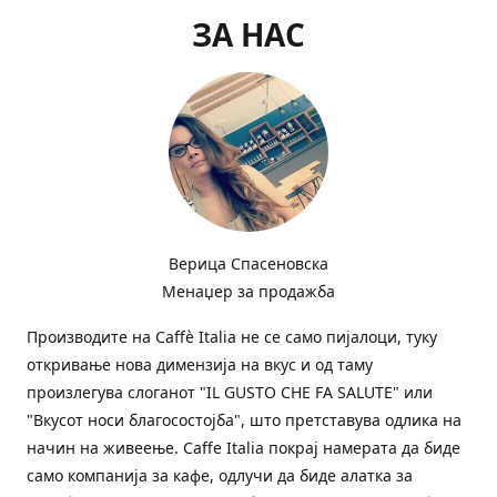
ЗА НАС
Верица Спасеновска
Менаџер за продажба
Производите на Сaffè Italia не се само пијалоци, туку
откривање нова димензија на вкус и од таму
произлегува слоганот "IL GUSTO CHE FA SALUTE" или
"Вкусот носи благосостојба", што претставува одлика на
начин на живеење. Caffe Italia покрај намерата да биде
само компанија за кафе, одлучи да биде алатка за