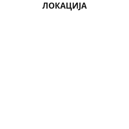
ЛОКАЦИЈА
Рајко Жинзифов 33