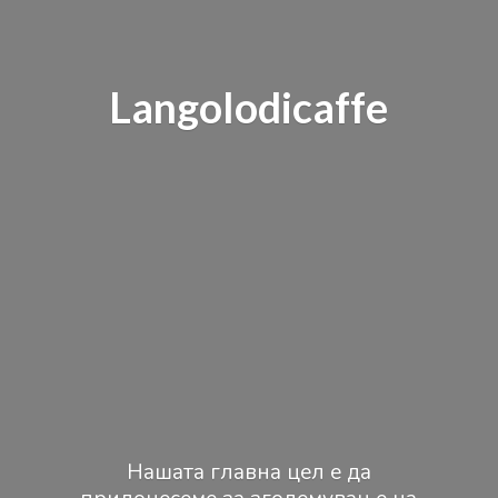
Langolodicaffe
Нашата главна цел е да