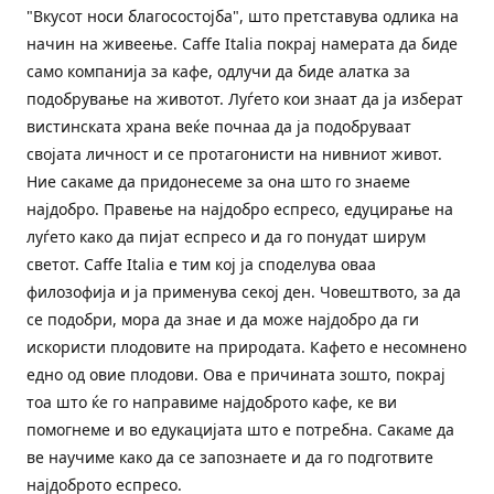
"Вкусот носи благосостојба", што претставува одлика на
начин на живеење. Caffe Italia покрај намерата да биде
само компанија за кафе, одлучи да биде алатка за
подобрување на животот. Луѓето кои знаат да ја изберат
вистинската храна веќе почнаа да ја подобруваат
својата личност и се протагонисти на нивниот живот.
Ние сакаме да придонесеме за она што го знаеме
најдобро. Правење на најдобро еспресо, едуцирање на
луѓето како да пијат еспресо и да го понудат ширум
светот. Caffe Italia е тим кој ја споделува оваа
филозофија и ја применува секој ден. Човештвото, за да
се подобри, мора да знае и да може најдобро да ги
искористи плодовите на природата. Кафето е несомнено
едно од овие плодови. Ова е причината зошто, покрај
тоа што ќе го направиме најдоброто кафе, ке ви
помогнеме и во едукацијата што е потребна. Сакаме да
ве научиме како да се запознаете и да го подготвите
најдоброто еспресо.