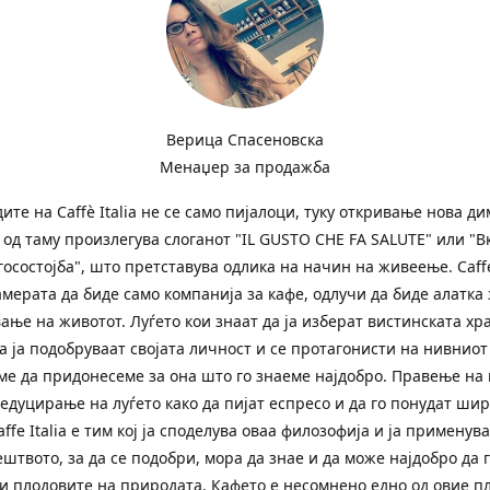
Верица Спасеновска
Менаџер за продажба
ите на Сaffè Italia не се само пијалоци, туку откривање нова д
и од таму произлегува слоганот "IL GUSTO CHE FA SALUTE" или "В
госостојба", што претставува одлика на начин на живеење. Caffe 
амерата да биде само компанија за кафе, одлучи да биде алатка 
ање на животот. Луѓето кои знаат да ја изберат вистинската хр
а ја подобруваат својата личност и се протагонисти на нивниот
ме да придонесеме за она што го знаеме најдобро. Правење на 
 едуцирање на луѓето како да пијат еспресо и да го понудат ши
affe Italia е тим кој ја споделува оваа филозофија и ја применува
ештвото, за да се подобри, мора да знае и да може најдобро да 
и плодовите на природата. Кафето е несомнено едно од овие п