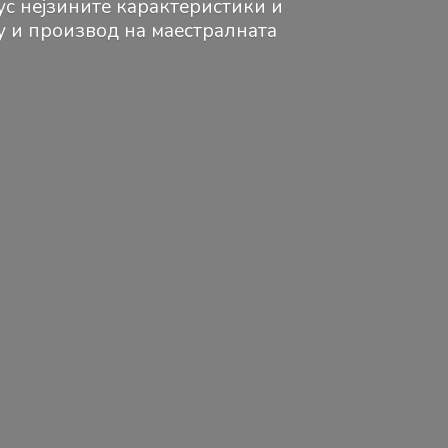
ус нејзините карактеристики и
ку и производ на маестралната