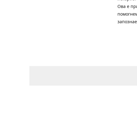
Ова е пр
помогнем
запознае