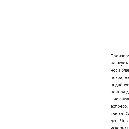
Производ
на вкус 
носи бла
покрај н
подобрув
почнаа д
Ние сака
еспресо,
светот. C
ден. Чов
искорист