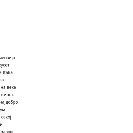
имензија
кусот
Italia
за
ана веќе
 живот.
најдобро
рум
 секој
ги
лодови.