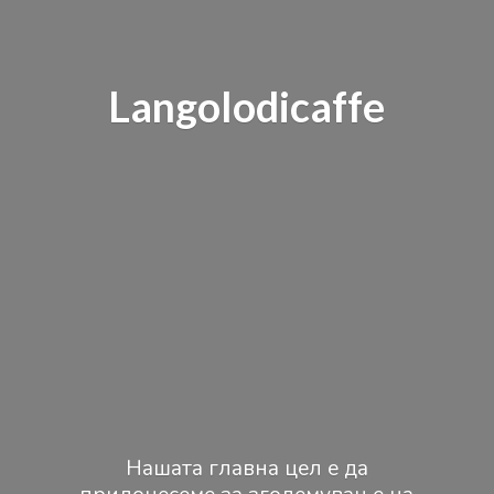
Langolodicaffe
Нашата главна цел е да