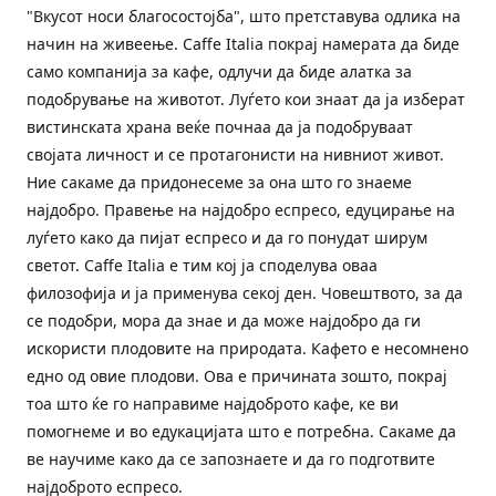
"Вкусот носи благосостојба", што претставува одлика на
начин на живеење. Caffe Italia покрај намерата да биде
само компанија за кафе, одлучи да биде алатка за
подобрување на животот. Луѓето кои знаат да ја изберат
вистинската храна веќе почнаа да ја подобруваат
својата личност и се протагонисти на нивниот живот.
Ние сакаме да придонесеме за она што го знаеме
најдобро. Правење на најдобро еспресо, едуцирање на
луѓето како да пијат еспресо и да го понудат ширум
светот. Caffe Italia е тим кој ја споделува оваа
филозофија и ја применува секој ден. Човештвото, за да
се подобри, мора да знае и да може најдобро да ги
искористи плодовите на природата. Кафето е несомнено
едно од овие плодови. Ова е причината зошто, покрај
тоа што ќе го направиме најдоброто кафе, ке ви
помогнеме и во едукацијата што е потребна. Сакаме да
ве научиме како да се запознаете и да го подготвите
најдоброто еспресо.