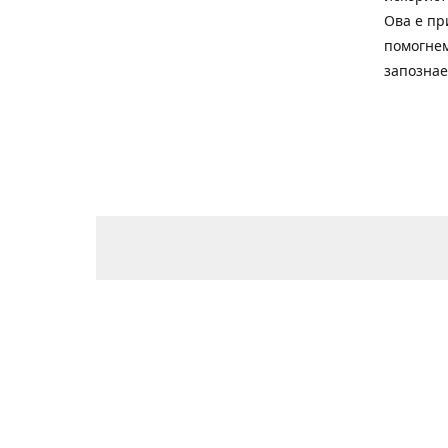
Ова е пр
помогнем
запознае