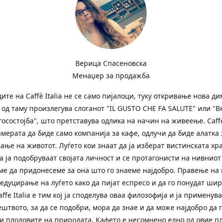
Верица Спасеновска
Менаџер за продажба
ите на Сaffè Italia не се само пијалоци, туку откривање нова д
и од таму произлегува слоганот "IL GUSTO CHE FA SALUTE" или "В
госостојба", што претставува одлика на начин на живеење. Caffe 
амерата да биде само компанија за кафе, одлучи да биде алатка 
ање на животот. Луѓето кои знаат да ја изберат вистинската хр
а ја подобруваат својата личност и се протагонисти на нивниот
ме да придонесеме за она што го знаеме најдобро. Правење на 
 едуцирање на луѓето како да пијат еспресо и да го понудат ши
affe Italia е тим кој ја споделува оваа филозофија и ја применува
ештвото, за да се подобри, мора да знае и да може најдобро да 
и плодовите на природата. Кафето е несомнено едно од овие п