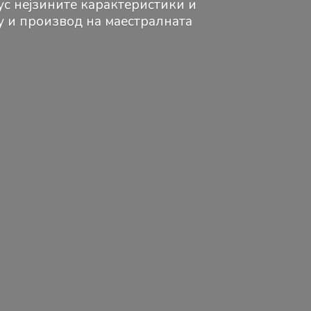
ус нејзините карактеристики и
ку и производ на маестралната