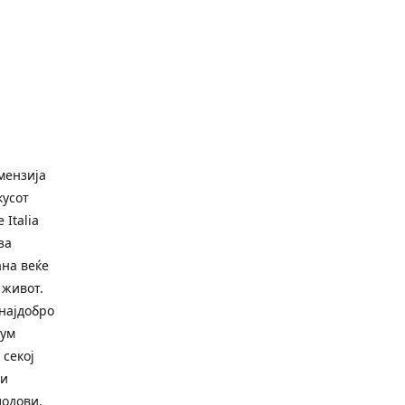
имензија
кусот
Italia
за
ана веќе
 живот.
најдобро
рум
 секој
ги
лодови.