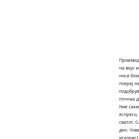
Производ
на вкус 
носи бла
покрај н
подобрув
почнаа д
Ние сака
еспресо,
светот. C
ден. Чов
искорист