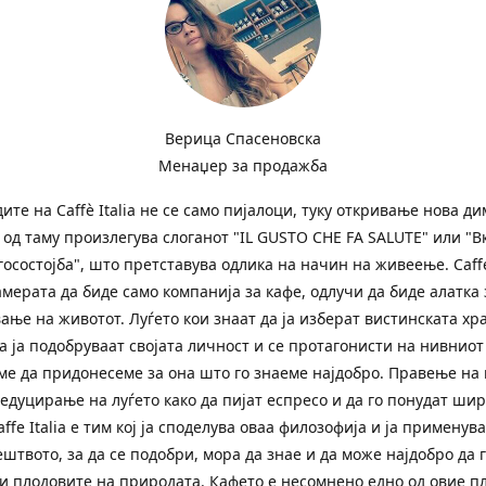
Верица Спасеновска
Менаџер за продажба
ите на Сaffè Italia не се само пијалоци, туку откривање нова д
и од таму произлегува слоганот "IL GUSTO CHE FA SALUTE" или "В
госостојба", што претставува одлика на начин на живеење. Caffe 
амерата да биде само компанија за кафе, одлучи да биде алатка 
ање на животот. Луѓето кои знаат да ја изберат вистинската хр
а ја подобруваат својата личност и се протагонисти на нивниот
ме да придонесеме за она што го знаеме најдобро. Правење на 
 едуцирање на луѓето како да пијат еспресо и да го понудат ши
affe Italia е тим кој ја споделува оваа филозофија и ја применува
ештвото, за да се подобри, мора да знае и да може најдобро да 
и плодовите на природата. Кафето е несомнено едно од овие п