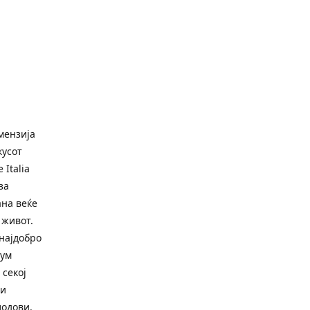
имензија
кусот
Italia
за
ана веќе
 живот.
најдобро
рум
 секој
ги
лодови.