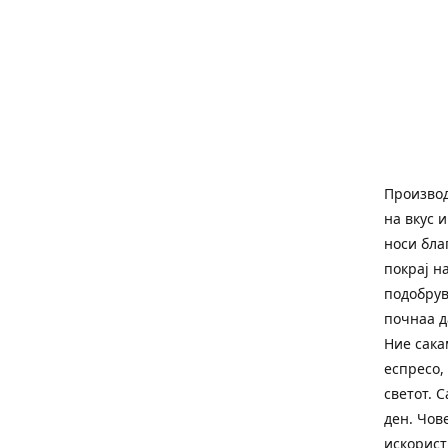
Производ
на вкус 
носи бла
покрај н
подобрув
почнаа д
Ние сака
еспресо,
светот. C
ден. Чов
искорист