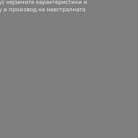
ус нејзините карактеристики и
ку и производ на маестралната