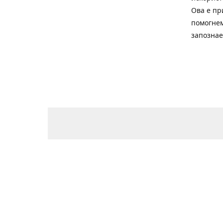
Ова е пр
помогнем
запознае