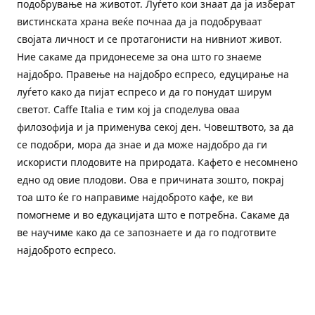
подобрување на животот. Луѓето кои знаат да ја изберат
вистинската храна веќе почнаа да ја подобруваат
својата личност и се протагонисти на нивниот живот.
Ние сакаме да придонесеме за она што го знаеме
најдобро. Правење на најдобро еспресо, едуцирање на
луѓето како да пијат еспресо и да го понудат ширум
светот. Caffe Italia е тим кој ја споделува оваа
филозофија и ја применува секој ден. Човештвото, за да
се подобри, мора да знае и да може најдобро да ги
искористи плодовите на природата. Кафето е несомнено
едно од овие плодови. Ова е причината зошто, покрај
тоа што ќе го направиме најдоброто кафе, ке ви
помогнеме и во едукацијата што е потребна. Сакаме да
ве научиме како да се запознаете и да го подготвите
најдоброто еспресо.