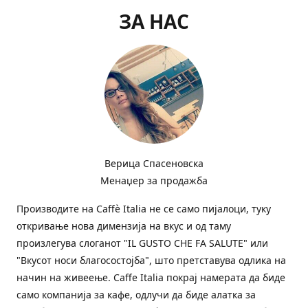
ЗА НАС
Верица Спасеновска
Менаџер за продажба
Производите на Сaffè Italia не се само пијалоци, туку
откривање нова димензија на вкус и од таму
произлегува слоганот "IL GUSTO CHE FA SALUTE" или
"Вкусот носи благосостојба", што претставува одлика на
начин на живеење. Caffe Italia покрај намерата да биде
само компанија за кафе, одлучи да биде алатка за