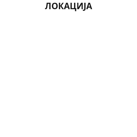
ЛОКАЦИЈА
Рајко Жинзифов 33