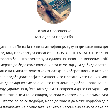
Верица Спасеновска
Менаџер за продажба
ите на Сaffè Italia не се само пијалоци, туку откривање нова д
и од таму произлегува слоганот "IL GUSTO CHE FA SALUTE" или "В
госостојба", што претставува одлика на начин на живеење. Caffe 
амерата да биде само компанија за кафе, одлучи да биде алатка 
ање на животот. Луѓето кои знаат да ја изберат вистинската хр
а ја подобруваат својата личност и се протагонисти на нивниот
ме да придонесеме за она што го знаеме најдобро. Правење на 
 едуцирање на луѓето како да пијат еспресо и да го понудат ши
affe Italia е тим кој ја споделува оваа филозофија и ја применува
ештвото, за да се подобри, мора да знае и да може најдобро да 
и плодовите на природата. Кафето е несомнено едно од овие п