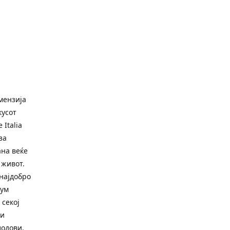
имензија
кусот
Italia
за
ана веќе
 живот.
најдобро
рум
 секој
ги
лодови.