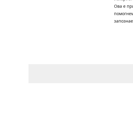
Ова е пр
помогнем
запознае