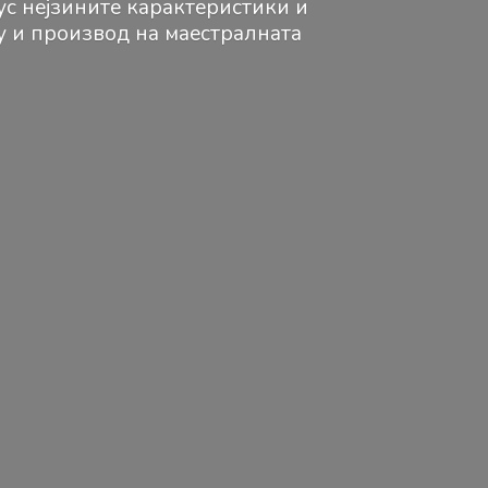
ус нејзините карактеристики и
ку и производ на маестралната