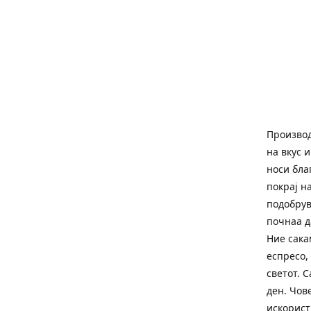
Производ
на вкус 
носи бла
покрај н
подобрув
почнаа д
Ние сака
еспресо,
светот. C
ден. Чов
искорист